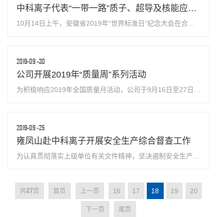
中科离子代表“一带一路”质子、超导及核能应用国际标准联盟发布四项联盟标准
10月14日上午，安徽省2019年“世界标准日”纪念大会在合肥
召开，省市场监督管理局局长韩永生出席会议。公司副总经理
刘璐受邀参会，并代表“一带一路”质子、超导及核能应用国际
标准联盟（即PSNS,以下简...
2019-09
-30
公司开展2019年“质量周”系列活动
为积极响应2019年全国质量月活动，公司于9月16日至27日开
展了以“全面质量管理 助力高质量发展”为主题的“质量周”系列
活动，活动内容包括主题宣传、参观交流、专题培训、知识竞
赛四部分。 主题宣传 营造...
2019-09
-25
雍凤山赴中科离子开展安全生产综合督查工作
为认真贯彻落实上级单位有关文件精神，坚决遏制安全生产事
故发生，9月23日上午，市产投集团党委书记、董事长雍凤山
在集团公司安全生产部负责人的陪同下，对中科离子新园区建
设现场进行了全面安全督...
16
17
18
19
20
共
27
页
首页
上一页
下一页
尾页