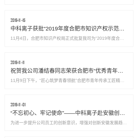
疗”新模式，进一步谋划、推动合肥市与黄山市在质子中心建
设、医养结合方面更深层次的合作。11月30日，黄山市委副
书记、市长孙勇，市政府副市...
2019-11
-15
中科离子获批“2019年度合肥市知识产权示范企业”
11月4日，合肥市知识产权局正式批复我司为“2019年度合肥
市知识产权示范企业”，这是继公司获得2018年安徽省专利百
强、高新区发明创造奖后，在知识产权领域获得的又一殊荣。
公司成立至今，高度重视知...
2019-11
-11
祝贺我公司潘结春同志荣获合肥市“优秀青年工匠”荣誉称号
11月9日下午，“匠心筑梦青春领航”合肥市青年传承工匠精神
主题活动在市广播电视台举行。活动中，我公司潘结春同志被
授予合肥市“优秀青年工匠”荣誉称号。 此次活动由共青团合肥
市委员会联合中共合肥...
2019-11
-01
“不忘初心、牢记使命”——中科离子赴安徽创新馆开展主题教育活动
为进一步提升公司员工的创新意识，增强对创新安徽发展趋势
的了解和掌握，丰富主题教育活动形式，10月31日下午，公
司组织全体党员、入党积极分子、团员青年赴安徽创新馆开展